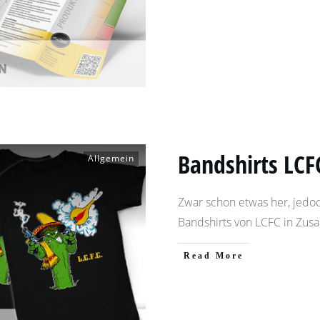
Bandshirts LCF
Allgemein
Zwar schon etwas her, jedo
Bandshirts von LCFC in Zu
​Read More