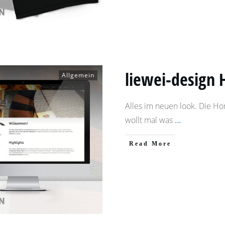
liewei-design 
Allgemein
Alles im neuen look. Die Ho
wollt mal was
...
​Read More