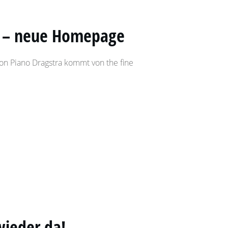
a – neue Homepage
n Piano Dragstra kommt von the fine
wieder da!