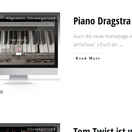
Piano Dragstr
Allgemein
,
Uncategorized
Auch die neue Homepage vo
art!Schaut´s Euch an.
...
​Read More
Tom Twist ist 
Uncategorized