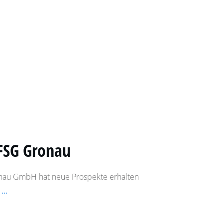
FSG Gronau
nau GmbH hat neue Prospekte erhalten
e
...