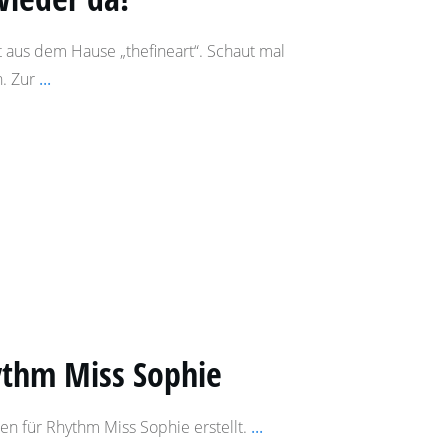
us dem Hause „thefineart“. Schaut mal
n. Zur
...
ythm Miss Sophie
ten für Rhythm Miss Sophie erstellt.
...