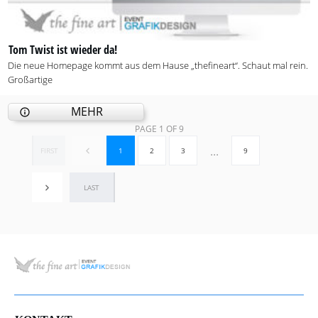
Tom Twist ist wieder da!
Die neue Homepage kommt aus dem Hause „thefineart“. Schaut mal rein.
Großartige
MEHR
PAGE
1
OF
9
...
1
2
3
9
FIRST
LAST