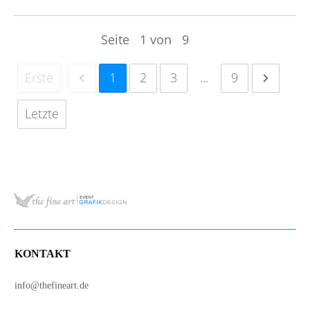
Seite
1
von
9
Erste
1
2
3
...
9
Letzte
KONTAKT
info@thefineart.de