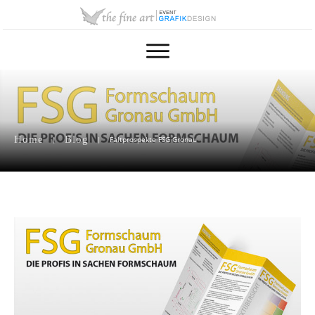
Home
Blog
|
|
Faltprospekte FSG Gronau