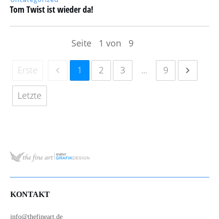
Tom Twist ist wieder da!
Seite
1
von
9
Erste
1
2
3
...
9
Letzte
KONTAKT
info@thefineart.de