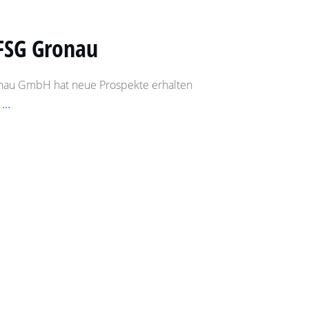
FSG Gronau
nau GmbH hat neue Prospekte erhalten
e
...