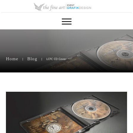
Home
Blog
|
|
LCFC CD Cover