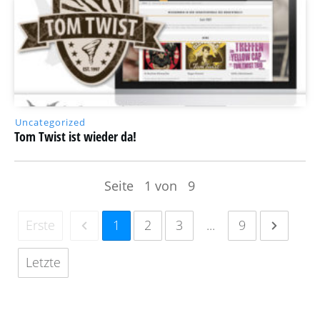
Uncategorized
Tom Twist ist wieder da!
Seite
1
von
9
Erste
1
2
3
...
9
Letzte