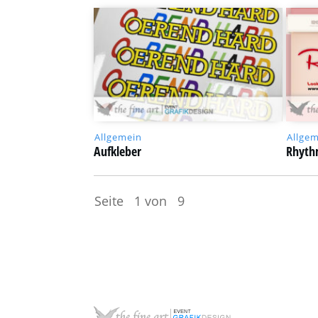
Allgemein
Allge
Aufkleber
Rhyth
Seite
1
von
9