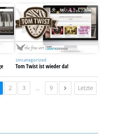
Uncategorized
ge
Tom Twist ist wieder da!
2
3
...
9
Letzte