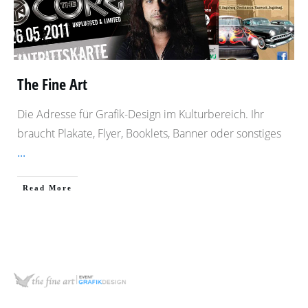
The Fine Art
Die Adresse für Grafik-Design im Kulturbereich. Ihr
braucht Plakate, Flyer, Booklets, Banner oder sonstiges
...
​Read More