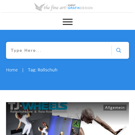
Home
Tag: Rollschuh
|
Allgemein