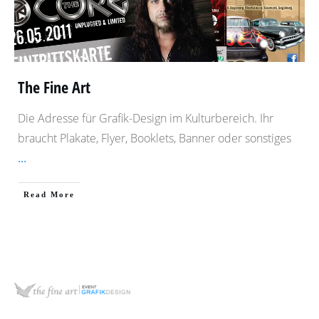
The Fine Art
Die Adresse für Grafik-Design im Kulturbereich. Ihr
braucht Plakate, Flyer, Booklets, Banner oder sonstiges
...
​Read More