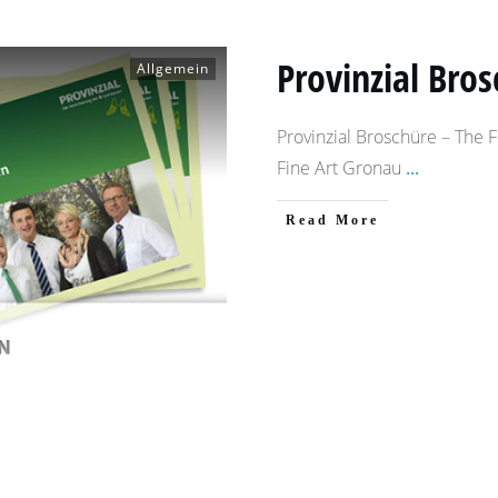
Provinzial Bros
Allgemein
Provinzial Broschüre – The 
Fine Art Gronau
...
​Read More